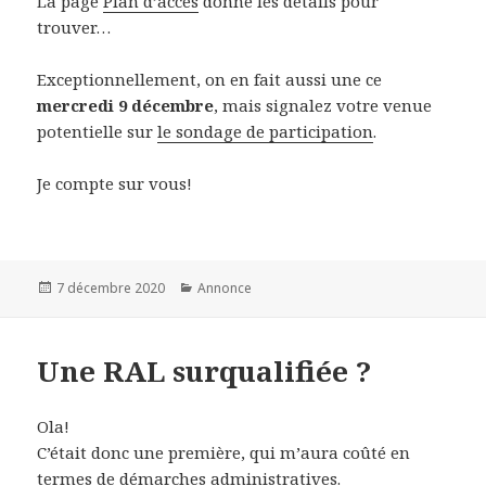
La page
Plan d’accès
donne les détails pour
trouver…
Exceptionnellement, on en fait aussi une ce
mercredi 9 décembre
, mais signalez votre venue
potentielle sur
le sondage de participation
.
Je compte sur vous!
Posted
Categories
7 décembre 2020
Annonce
on
Une RAL surqualifiée ?
Ola!
C’était donc une première, qui m’aura coûté en
termes de démarches administratives.