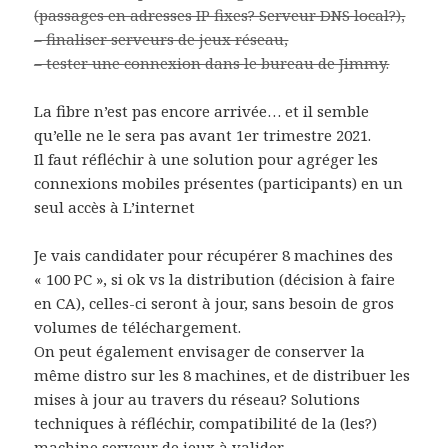
(passages en adresses IP fixes? Serveur DNS local?),
– finaliser serveurs de jeux réseau,
– tester une connexion dans le bureau de Jimmy.
La fibre n’est pas encore arrivée… et il semble
qu’elle ne le sera pas avant 1er trimestre 2021.
Il faut réfléchir à une solution pour agréger les
connexions mobiles présentes (participants) en un
seul accès à L’internet
Je vais candidater pour récupérer 8 machines des
« 100 PC », si ok vs la distribution (décision à faire
en CA), celles-ci seront à jour, sans besoin de gros
volumes de téléchargement.
On peut également envisager de conserver la
même distro sur les 8 machines, et de distribuer les
mises à jour au travers du réseau? Solutions
techniques à réfléchir, compatibilité de la (les?)
machine serveur de jeux à valider.