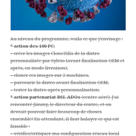
Au niveau du programme, voila ce que j’envisage :
*
action des 100 PC
;
– créer les images CloneZilla de la distro
personnalisée par Sylvio (avant finalisation OEM et
après, en mode livraison),
– cloner ces images sur 2 machines,
– parcourir la distro avant finalisation OEM,
– tester la distro après personnalisation.
*
action partenariat BSL ADOs
(centre aéré). J’ai
rencontré Jimmy, le directeur du centre, et on
devrait pouvoir faire beaucoup de choses
ensemble! En attendant, il faut balayer ce qui est
faisable :
– vérifier/critiquer ma configuration réseau local