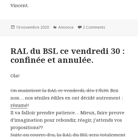
Vincent.
Posted
Categories
on Réouverture de
16 novembre 2020
Annonce
2 Comments
on
RAL du BSL ce vendredi 30 :
confinée et annulée.
Ola!
On maintient la RAL ce vendredi, dès 17h30.
Ben
non… nos séniles édiles en ont décidé autrement :
résumé
!
Il va falloir prendre patience… Mieux, faire preuve
d’imagination pour rebondir, réagir, j’attends vos
propositions??
Suite au couvre-feu, la RAL du BSL sera totalement